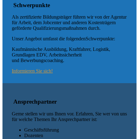
Schwerpunkte
Als zertifizierte Bildungsträger führen wir von der Agentur
für Arbeit, dem Jobcenter und anderen Kostenträgern
geförderte Qualifizierungsmaßnahmen durch.
Unser Angebot umfasst die folgendenSchwerpunkte:
Kaufmännische Ausbildung, Kraftfahrer, Logistik,
Grundlagen EDV, Arbeitssicherheit
und Bewerbungscoaching.
Informieren Sie sich!
Ansprechpartner
Gerne stellen wir uns Ihnen vor. Erfahren, Sie wer von uns
für welche Themen Ihr Ansprechpartner ist:
Geschäftsführung
Dozenten