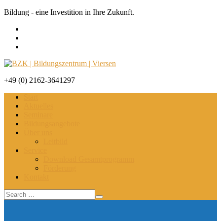
Bildung - eine Investition in Ihre Zukunft.
+49 (0) 2162-3641297
Start
Aktuelles
Seminare
Bildungsangebote
Über uns
Leitbild
Service
Download Gesamtprogramm
Förderung
Kontakt