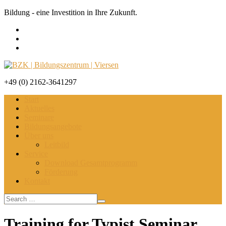
Bildung - eine Investition in Ihre Zukunft.
+49 (0) 2162-3641297
Start
Aktuelles
Seminare
Bildungsangebote
Über uns
Leitbild
Service
Download Gesamtprogramm
Förderung
Kontakt
Training for Typist Seminar