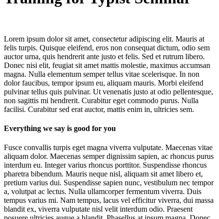
Lorem ipsum dolor sit amet, consectetur adipiscing elit. Mauris at
felis turpis. Quisque eleifend, eros non consequat dictum, odio sem
auctor urna, quis hendrerit ante justo et felis. Sed et rutrum libero.
Donec nisi elit, feugiat sit amet mattis molestie, maximus accumsan
magna. Nulla elementum semper tellus vitae scelerisque. In non
dolor faucibus, tempor ipsum eu, aliquam mauris. Morbi eleifend
pulvinar tellus quis pulvinar. Ut venenatis justo at odio pellentesque,
non sagittis mi hendrerit. Curabitur eget commodo purus. Nulla
facilisi. Curabitur sed erat auctor, mattis enim in, ultricies sem.
Everything we say is good for you
Fusce convallis turpis eget magna viverra vulputate. Maecenas vitae
aliquam dolor. Maecenas semper dignissim sapien, ac rhoncus purus
interdum eu. Integer varius rhoncus porttitor. Suspendisse rhoncus
pharetra bibendum. Mauris neque nisl, aliquam sit amet libero et,
pretium varius dui. Suspendisse sapien nunc, vestibulum nec tempor
a, volutpat ac lectus. Nulla ullamcorper fermentum viverra. Duis
tempus varius mi. Nam tempus, lacus vel efficitur viverra, dui massa
blandit ex, viverra vulputate nisl velit interdum odio. Praesent
posuere ultricies augue a blandit. Phasellus at ipsum magna. Donec